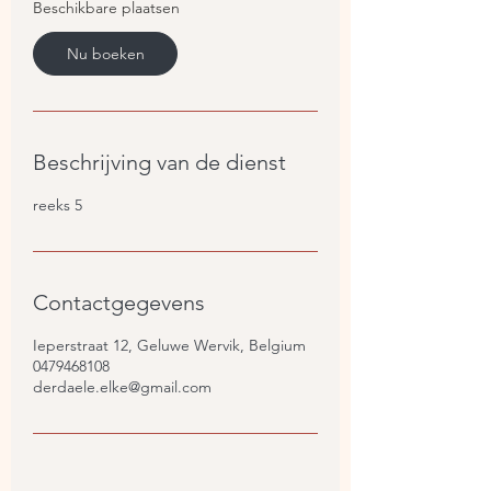
1
Beschikbare plaatsen
4
a
Nu boeken
p
r
2
0
2
Beschrijving van de dienst
7
reeks 5
Contactgegevens
Ieperstraat 12, Geluwe Wervik, Belgium
0479468108
derdaele.elke@gmail.com