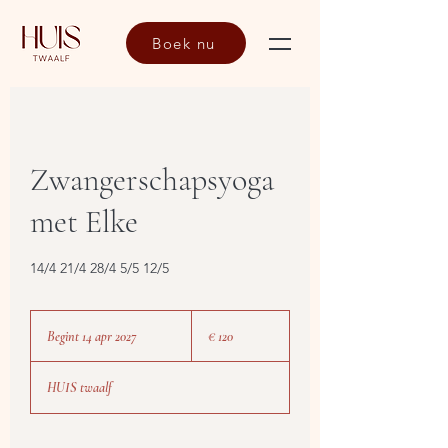
Boek nu
Zwangerschapsyoga
met Elke
14/4 21/4 28/4 5/5 12/5
120
euro
Begint 14 apr 2027
B
€ 120
e
g
HUIS twaalf
i
n
t