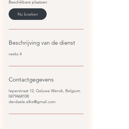
2
Beschikbare plaatsen
4
f
Nu boeken
e
b
2
0
2
Beschrijving van de dienst
7
reeks 4
Contactgegevens
Ieperstraat 12, Geluwe Wervik, Belgium
0479468108
derdaele.elke@gmail.com