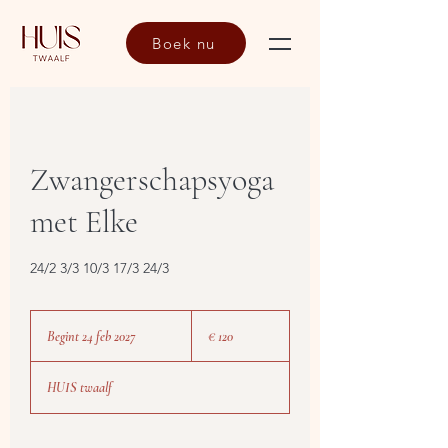
Boek nu
Zwangerschapsyoga
met Elke
24/2 3/3 10/3 17/3 24/3
120
euro
Begint 24 feb 2027
B
€ 120
e
g
HUIS twaalf
i
n
t