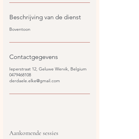
o
v
Beschrijving van de dienst
Boventoon
Contactgegevens
Ieperstraat 12, Geluwe Wervik, Belgium
0479468108
derdaele.elke@gmail.com
Aankomende sessies