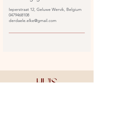
Ieperstraat 12, Geluwe Wervik, Belgium
0479468108
derdaele.elke@gmail.com
Ieperstraat 12
8940 Geluwe
0479 46 81 08