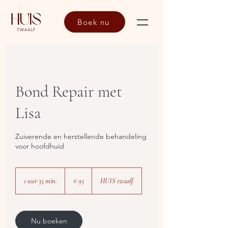
Boek nu
Bond Repair met
Lisa
Zuiverende en herstellende behandeling
voor hoofdhuid
95
euro
1 uur 35 min.
1
€ 95
HUIS twaalf
u
u
3
5
Nu boeken